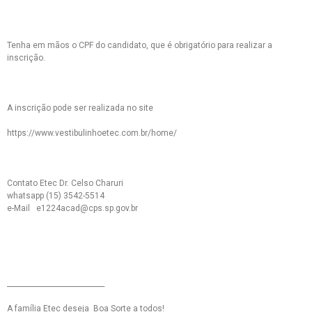
Tenha em mãos o CPF do candidato, que é obrigatório para realizar a
inscrição.
A inscrição pode ser realizada no site
https://www.vestibulinhoetec.com.br/home/
Contato Etec Dr. Celso Charuri
whatsapp (15) 3542-5514
e-Mail e1224acad@cps.sp.gov.br
____________________________
A família Etec deseja Boa Sorte a todos!