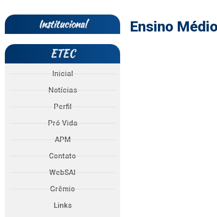
Institucional
Ensino Médi
ETEC
Inicial
Notícias
Perfil
Pró Vida
APM
Contato
WebSAI
Grêmio
Links